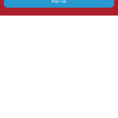
Sign up
London, UK
Head Office
Tel: +44 1403 217688