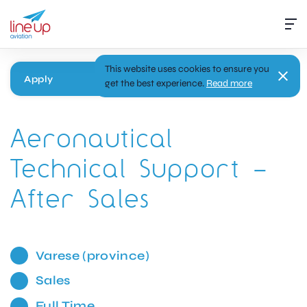
This website uses cookies to ensure you
Apply
get the best experience.
Read more
Aeronautical
Technical Support –
After Sales
Varese (province)
Sales
Full Time