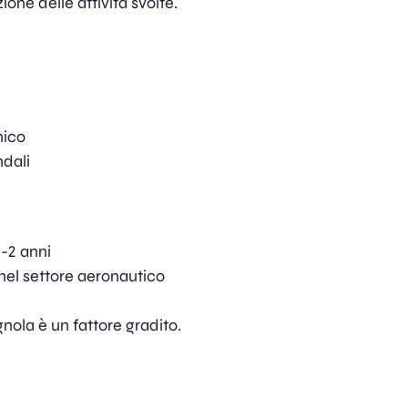
one delle attività svolte.
o
nico
ndali
e
0-2 anni
nel settore aeronautico
nola è un fattore gradito.