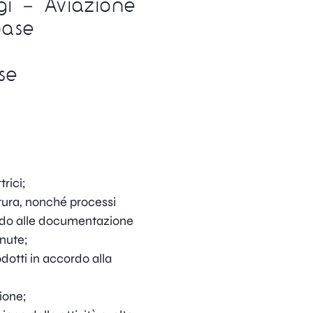
gi – Aviazione
base
se
rici;
atura, nonché processi
ccordo alle documentazione
enute;
odotti in accordo alla
ione;