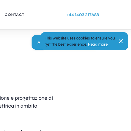
+44 1403 217688
CONTACT
This website uses cookies to ensure you
Apply
get the best experience.
Read more
zione e progettazione di
ttrica in ambito