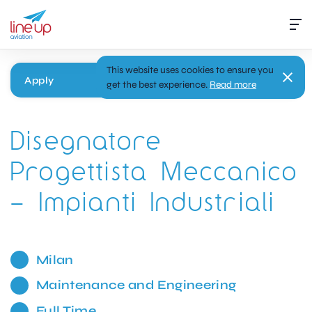
This website uses cookies to ensure you
Apply
get the best experience.
Read more
Disegnatore
Progettista Meccanico
– Impianti Industriali
Milan
Maintenance and Engineering
Full Time