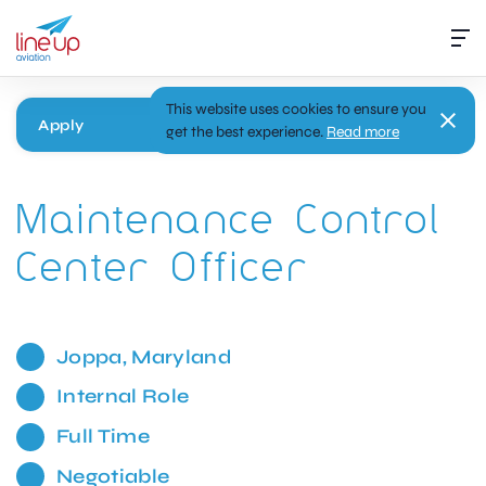
This website uses cookies to ensure you
Apply
get the best experience.
Read more
Maintenance Control
Center Officer
Joppa, Maryland
Internal Role
Full Time
Negotiable